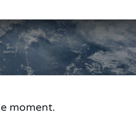
s options
Nos infrastructures
Règlements et Agenda
Aides 
 le moment.