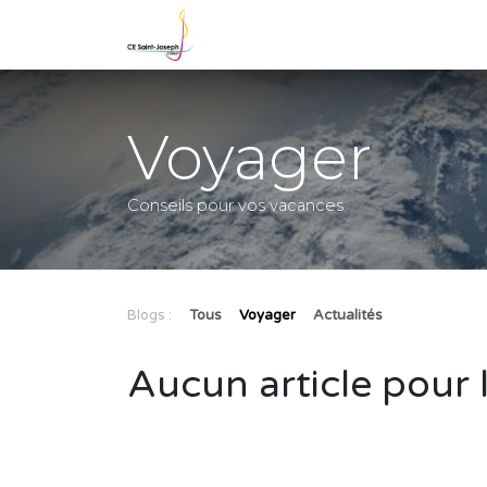
Se rendre au contenu
Accueil
Notre école
No
Voyager
Conseils pour vos vacances
Blogs :
Tous
Voyager
Actualités
Aucun article pour